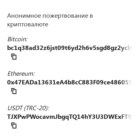
Анонимное пожертвование в
криптовалюте
Bitcoin:
bc1q38ad32z6jst09t6yd2h6v5sgd8gz2yclrk
Ethereum:
0x47EADa13631eA4b8cC883F09ce486055d
USDT (TRC-20):
TJXPwPWocavmJbgqTQ14hY3U3DWExFT9Vz