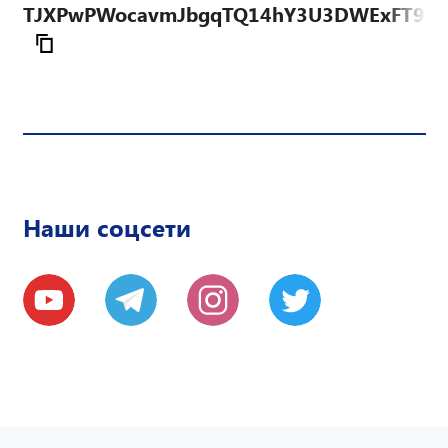
TJXPwPWocavmJbgqTQ14hY3U3DWExFT9Vz
Наши соцсети