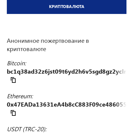
КРИПТОВАЛЮТА
Анонимное пожертвование в
криптовалюте
Bitcoin:
bc1q38ad32z6jst09t6yd2h6v5sgd8gz2yclrk
Ethereum:
0x47EADa13631eA4b8cC883F09ce486055d
USDT (TRC-20):