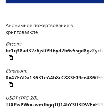
Анонимное пожертвование в
криптовалюте
Bitcoin:
bc1q38ad32z6jst09t6yd2h6v5sgd8gz2yclrk
Ethereum:
0x47EADa13631eA4b8cC883F09ce486055d
USDT (TRC-20):
TJXPwPWocavmJbgqTQ14hY3U3DWExFT9Vz